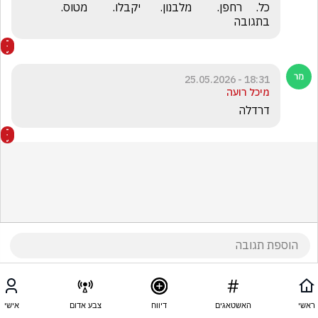
כל.     רחפן.         מלבנון.       יקבלו.         מטוס.       
בתגובה
18:31 - 25.05.2026
מיכל רועה
דרדלה
ראשי
האשטאגים
דיווח
צבע אדום
אישי