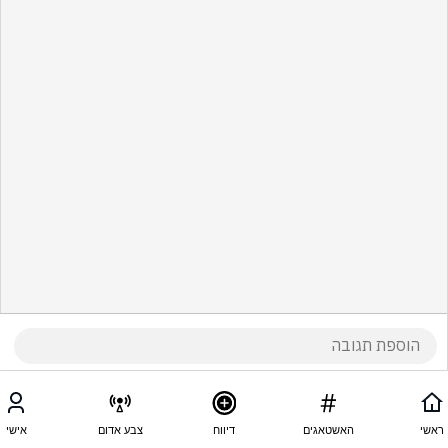
ראשי
האשטאגים
דיווח
צבע אדום
אישי