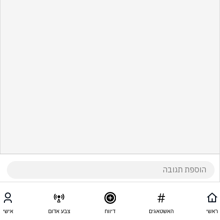
ראשי
האשטאגים
דיווח
צבע אדום
אישי