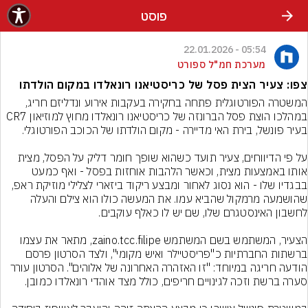
פוסט
05:54 - 22.01.2026
מערכת חמ"ל ספורט
צפו: צעיר הצית פסל של כריסטיאנו רונאלדו במקום הולדתו
המשטרה הפורטוגלית פתחה בחקירה בעקבות אירוע ונדליזם חריג, 
במהלכו הוצת פסל הברונזה של כריסטיאנו רונאלדו מחוץ למוזיאון CR7 
על פי הדיווחים, צעיר תועד כשהוא שופך חומר דליק על הפסל, מצית 
אותו באמצעות מצית, וכאשר הלהבות אוחזות בפסל - ואף כמעט 
בבגדיו שלו - הוא נסוג לאחור ומבצע ריקוד ביזארי לצלילי מוזיקת ראפ, 
שהושמעה מרמקול שהביא עמו. את המעשה כולו הוא צילם והעלה 
הצעיר, המשתמש בשם המשתמש zaino.tcc.filipe, מתאר את עצמו 
ברשתות החברתיות כ"פריסטיילר ואיש מקומי", ולצד הסרטון פרסם 
הודעה חריגה במיוחד: "זו האזהרה האחרונה של אלוהים". הסרטון עורר 