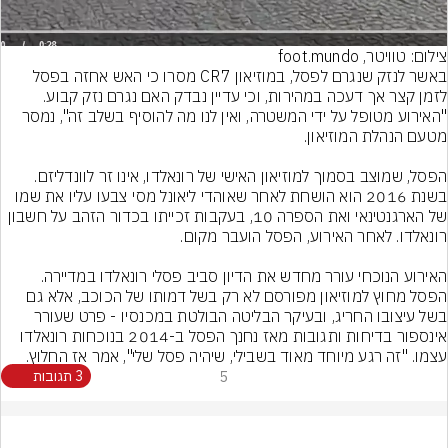
צילום: טוויטר, foot.mundo
באשר לנזק שנגרם לפסל, במוזיאון CR7 מסרו כי האש אחזה בפסל 
לזמן קצר אך דעכה במהירות, וכי עדיין נבדק האם נגרם נזק קבוע. 
"האירוע מטופל על ידי המשטרה, ואין לנו מה להוסיף בשלב זה", נמסר 
הפסל, שמוצב בסמוך למוזיאון האישי של רונאלדו, אינו זר לוונדליזם. 
בשנת 2016 הוא הושחת לאחר שאוהדי ליאונל מסי צבעו עליו את שמו 
של הארגנטינאי ואת הספרה 10, בעקבות זכייתו בכדור הזהב על חשבון 
האירוע הנוכחי עורר מחדש את הדיון סביב פסלי רונאלדו במדיירה. 
הפסל מחוץ למוזיאון מפורסם לא רק בשל דמותו של הכוכב, אלא גם 
בשל עיצובו החריג, ובעיקר הבליטה הבולטת במכנסיו - פרט שעורר 
אינספור בדיחות ותגובות מאז נחנך הפסל ב-2014 בנוכחות רונאלדו 
עצמו. "זה רגע מיוחד מאוד בשבילי, שיהיה פסל שלי", אמר אז החלוץ.
5
3 תגובות