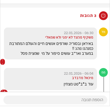
3 תגובות
06:30 - 22.01.2026
משקיף מהצד לא ימני ולא שמאלי
באיראן ובסוריה שורפים אנשים חיים והעולם המתורבת 
במערב ואר״ב עושים סיפור על מי  שמצית פסל 
06:04 - 22.01.2026
מיכאל מדבדב
עוד ב*ב*0ט מצחין
1
DJ Psydani
הגיב/ה תגובה אחת