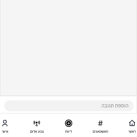
ראשי
האשטאגים
דיווח
צבע אדום
אישי