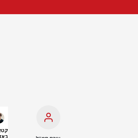
קטא
באזו