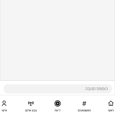
ראשי
האשטאגים
דיווח
צבע אדום
אישי