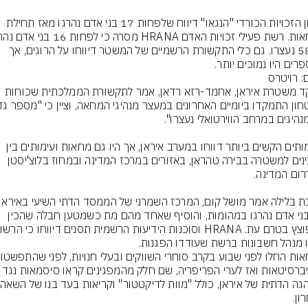
ארגון הזכויות הכורדי "הנגאו" דיווח שלפחות 17 בני אדם נהרגו מאז תחילת 
ו-582 נעצרו. גם כלי התקשורת הרשמיים של המשטר דיווחו על הרוגים, אך 
רים היו נמוכים יותר.
: רויטרס
מפקד משטרת איראן, אחמד-רזא רדאן, אמר לתקשורת הממלכתית שכוחות 
העימותים הקשים ביותר דווחו במערב איראן, אך היו גם מחאות ועימותים בין 
מפגינים למשטרה בבירה טהראן, באזורים במרכז המדינה ובמחוז בלוצ'יסטן 
שני בני אדם נהרגו במהומות, והוסיף שאחד מהם מת כשמטען חבלה שהכין 
 מנהל חשבונות ברשת שעודדו הפגנות.
המחאות החל
לאוניברסיטאות ואז לערי הפריפריה, שם חלק מהמפג