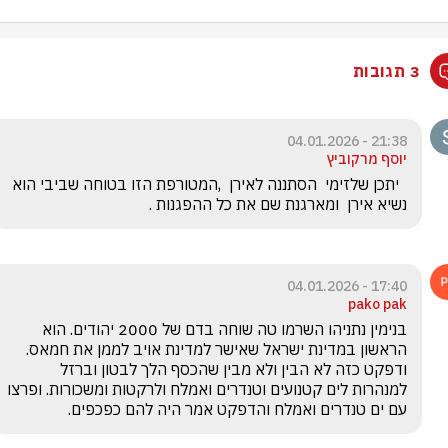
3 תגובות
21:38 - 04.01.2026
יוסף מרקוביץ
  יתכן שלזימי  הסתננה לאירן  ,המטורפת הזו בטוחה שביבי הוא 
נשיא אירן  ומארגנת שם את כל ההפגנות .
17:40 - 04.01.2026
pako pak
בנימין נתניהו השרמו טה שוחה בדם של 2000 יהודים. הוא 
הראשון במדינת ישראל שאישר למדינת אויב לממן את חמאס. 
ודפקט כזה לא הבין ולא מבין שהכסף הלך לבטון וברזל 
למנהרות לים קטנועים וטנדרים ואמלח ולרקטות ומשכורות. ופרצו 
עם ים טנדרים ואמלח והדפקט אמר היה להם כפכפים.