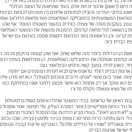
לפחות 16 בני אדם נהרגו בשבוע שחלף מאז תחילת ההפגנות באיראן - כך 
אמרה היום (ראשון) ארגוני זכויות אדם, בעוד שמחאות על המצב הכלכלי 
טו ברחבי המדינה והובילו לעימותים אלימים בין מפגינים לכוחות הביטחון
ב-2022 בעקבות מותה של צעירה כורדית במעצר משטרת המוסר. אף שהן 
בצומת קריטי, והן הראשונות מאז הפגיעות הקשות שספג בעימות עם ישראל 
חד, כשהכלכלה במצב קשה והלחץ הבינלאומי גובר.
נשיא ארצות הברית דונלד טראמפ איים לבוא לעזרת המפגינים אם ייתקלו 
באלימות, ואמר ביום שישי: "אנ
צעדים הוא שוקל, אך רק אתמול הוא אישר מבצע דרמטי ושנוי במחלוקת כמו 
בעקבות האיום של טראמפ, בכירי המשטר שחררו איומים משלהם לפעולות 
איראן "לא תיכנע לאויב", בעודו מביע הזדהות עם התסכול הציבורי מהמצב 
הכלכלי. היום נתלתה כרזה מתריסה נ