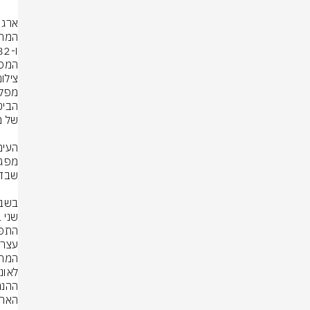
המספ
צילום
עצרו