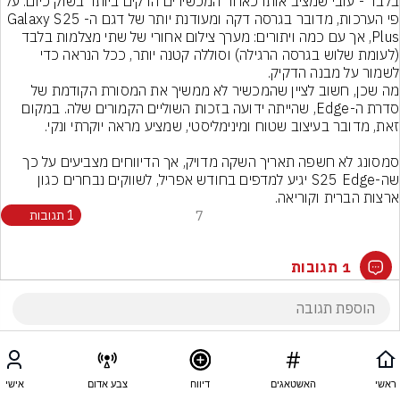
בלבד - עובי שמציב אותו כאחד המכשירים הדקים ביותר בשוק כיום. על 
פי הערכות, מדובר בגרסה דקה ומעודנת יותר של דגם ה-Galaxy S25 
Plus, אך עם כמה ויתורים: מערך צילום אחורי של שתי מצלמות בלבד 
(לעומת שלוש בגרסה הרגילה) וסוללה קטנה יותר, ככל הנראה כדי 
לשמור על מבנה הדקיק.
מה שכן, חשוב לציין שהמכשיר לא ממשיך את המסורת הקודמת של 
סדרת ה-Edge, שהייתה ידועה בזכות השוליים הקמורים שלה. במקום 
סמסונג לא חשפה תאריך השקה מדויק, אך הדיווחים מצביעים על כך 
שה-S25 Edge יגיע למדפים בחודש אפריל, לשווקים נבחרים כגון 
ארצות הברית וקוריאה.
7
1 תגובות
1 תגובות
ראשי
האשטאגים
דיווח
צבע אדום
אישי