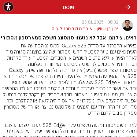
פוסט
08:02 - 23.01.2025
ינון בן שושן - עורך מדור טכנולוגיה
ראינו, צילמנו, אבל לא נגענו: סמסונג חשפה סמארטפון מסתורי
באירוע ההכרזה על סדרת Galaxy S25, סמסונג הפתיעה את 
העיתונאים עם טיזר למכשיר חדש ומסתורי שהוצג בתצוגה סגורה מיד 
לאחר האירוע. ללא פרטים רשמיים או הסברים, המכשיר עורר סקרנות 
רבה והותיר את כולם לנחש מה מסתתר מאחורי התעלומה
סמסונג חשפה אמש (רביעי) את סדרת הדגל החדשה שלה, Galaxy 
S25, אך ההפתעה האמיתית של הערב הייתה חשיפתו של מכשיר חדש 
ומסתורי - Galaxy S25 Edge. מיד לאחר סיום האירוע אמש, הופנינו 
יחד עם שאר הנוכחים לעמדה מיוחדת שהוקמה במרכז האולם. המכשיר 
הוצג שם, ממש מול עינינו, מאחורי חבל שהפריד בין הקהל לדגם הנחשק. 
אפשר היה לצלם אותו מכל זווית, אך אסור היה לגעת או להתקרב יותר 
מדי. הטיזר הזה, יחד עם העמימות של סמסונג, יצרו אווירה של מסתורין 
למרות שסמסונג נמנעה מלפרט על ה-S25 Edge מעבר לשמו ועיצובו, 
נחשף פרט אחד מעניין במיוחד: עוביו של המכשיר יעמוד על 6.4 מ"מ 