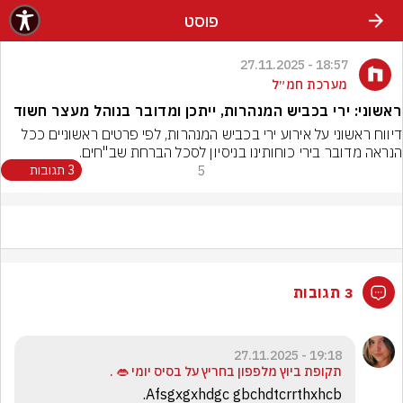
פוסט
18:57 - 27.11.2025
מערכת חמ״ל
ראשוני: ירי בכביש המנהרות, ייתכן ומדובר בנוהל מעצר חשוד
דיווח ראשוני על אירוע ירי בכביש המנהרות, לפי פרטים ראשוניים ככל 
הנראה מדובר בירי כוחותינו בניסיון לסכל הברחת שב"חים.
5
3 תגובות
3 תגובות
19:18 - 27.11.2025
‏תקופת ביוץ מלפפון בחריץ על בסיס יומי 👄 .
Afsgxgxhdgc gbchdtcrrthxhcb.