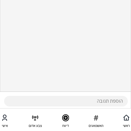
ראשי
האשטאגים
דיווח
צבע אדום
אישי