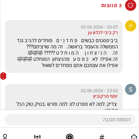
2 תגובות
03:07 - 03.06.2026
רק ביבי לכלא jo
ביבי00טים כבשים   פ ח ד נ י ם   פוחדים להגיב נגד 
זה אפילו  לא   כ פ ס ע   מהניצחון  המוחלט 🤣🤣🤣         
אפילו את עצמכם אתם מפחדים לשאול
23:02 - 02.06.2026
יוסף מרקוביץ
 צדיק .למה לא מפרט לנו .למה פורש .בטיק טוק הכל 
מפורט .