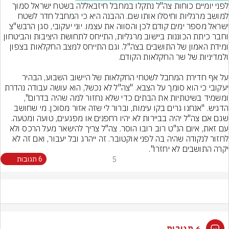
לפני יומיים כוחות צה"ל נתקלו במחבל חיזבאללה בשטח ישראל סמוך 
למושב מרגליות וחיסלו אותו שם. ההבנה היא כי המחבל חדר לשטח 
ישראל מספר ימים קודם לכן והסווה את עצמו. יוני יעקובי, סגן הרבש"צ 
וחבר כיתת הכוננות ביישוב מרגליות, התייחס לתחושת היציבות והביטחון 
ומידת האמון של התושבים בצה"ל. וגם התייחס למצב החקלאות בצפון 
על אף חדירת המחבל לשטחי החקלאות של היישוב השבוע, הבהיר 
יעקובי כי הוא סומך על הצבא. "צה"ל לא נכשל, הוא עושה עבודה נהדרת 
ומשמיד בשיטתיות את הבתים כדי שלא נחזור למה שהיה בדרום", 
הדגיש. "אנחנו גרים בקו עימות, וברור לי שזה אזור מסוכן. מי שחושב 
שגם אם צה"ל יהיה בביירות לא יהיו רחפנים או מפגעים, טועה ומטעה. 
עם זאת, איום הנ"ט רוב רובו הוסר. צה"ל צריך להישאר מעל הרכס ולא 
לחזור לנקודה שהיה בה לפני אוקטובר. זה ייהרג ובל יעבור, ואם זה לא 
יקרה התושבים לא יחזרו".
5
6 תגובות
6 תגובות