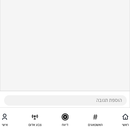
ראשי
האשטאגים
דיווח
צבע אדום
אישי