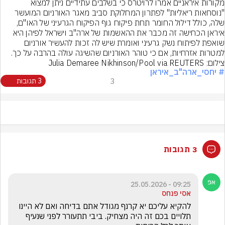
מקורות איראניים אמרו לרויטרס כי בשלבים עתידיים ניתן למצוא 
"נוסחאות ריאליות" לפתרון המחלוקת סביב מאגר האורניום המועשר 
שלה, כולל דילול החומר תחת פיקוח גוף הפיקוח הגרעיני של האו"ם, 
איראן הכחישה זה מכבר את ההאשמות של ארה"ב וישראל לפיהן היא 
שואפת לפיתוח נשק גרעיני ואומרת שיש לה זכות להעשיר אורניום 
למטרות אזרחיות, אם כי טוהר האורניום שהשיגה עולה בהרבה על כך.
צילום: Julia Demaree Nikhinson/Pool via REUTERS
# יחסי_ארה"ב_איראן
3
3 תגובות
3 תגובות
09:25 - 25.05.2026
אסי פנחס
להקיא עליכם יא קרנף מגודל אתם בדיחה ואם לא היינו 
תלויים בכם זה היה מצחיק. ביבי תתעורר לפני שנעיף 