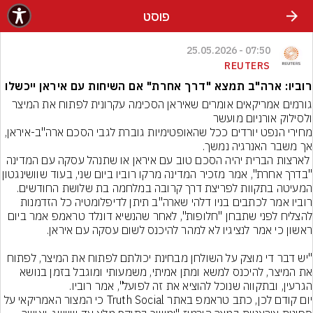
פוסט
07:50 - 25.05.2026
REUTERS
רוביו: ארה"ב תמצא "דרך אחרת" אם השיחות עם איראן ייכשלו
גורמים אמריקאים אומרים שאיראן הסכימה עקרונית לפתוח את המיצר 
מחירי הנפט יורדים ככל שהאופטימיות גוברת לגבי הסכם ארה"ב-איראן, 
 לארצות הברית יהיה הסכם טוב עם איראן או שתנהל עסקה עם המדינה 
"בדרך אחרת", אמר מזכיר המדינה מרקו רוביו ביום
רוביו אמר לכתבים בניו דלהי שארה"ב תיתן לדיפלומטיה כל הזדמנות 
להצליח לפני שתבחן "חלופות", לאחר שהנשיא דונלד טראמפ אמר ביום 
"יש דבר די מוצק על השולחן מבחינת יכולתם לפתוח את המיצר, לפתוח 
את המיצר, להיכנס למשא ומתן אמיתי, משמעותי ומוגבל בזמן בנושא 
יום קודם לכן, כתב טראמפ באתר Truth Social כי המצור האמריקאי על 