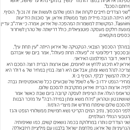
ספינות איראניות במצר הורמוז "ימשיך בתוקף מלא עד שיושג, יאושר 
לא הייתה תגובה מיידית מצד ממשלת איראן. אך סוכנות הידיעות 
Tasnim, המקושרת למשמרות המהפכה של איראן, אמר
מונעת חלקים מעסקה פוטנציאלית, כולל דרישתה של טהרן לשחרור 
במהלך הסכסוך הצבאי, הטקטיקה של איראן הייתה "עין תחת עין", 
ובסכסוך דיפלומטי זה "פעולה תחת פעולה", אמר ביום שני אברהם 
איראן לא תיכנע ללחץ או לאיומים, ואם ארצות הברית רוצה הסכם היא 
צריכה לנהל משא ומתן, אבל אם היא רוצה בנזין במחיר של 6 דולר היא 
מחירי הנפט ירדו ב-6% לשפל של שבועיים ככל שהאופטימיות גברה 
טראמפ העלה את הציפיות לעסקה קרובה ביום שבת כאשר אמר 
שוושינגטון וטהראן "ניהלו משא ומתן במידה רבה" על מזכר הבנות 
לפני הסכסוך, נתיב המים הקריטי נשא חמישית ממשלוחי הנפט והגז 
שני הצדדים נותרו במחלוקת בכמה נושאים קשים, כמו שאיפותיה 
הגרעיניות של איראן, מלחמת ישראל בלבנון עם מיליציית חיזבאללה 