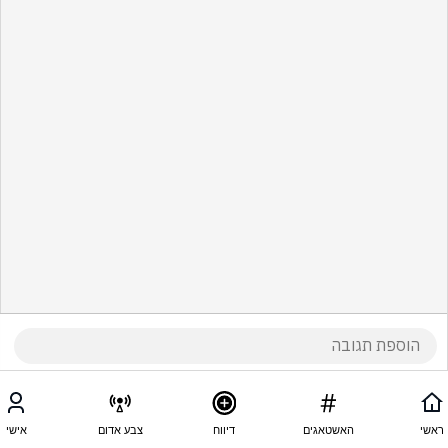
ראשי
האשטאגים
דיווח
צבע אדום
אישי