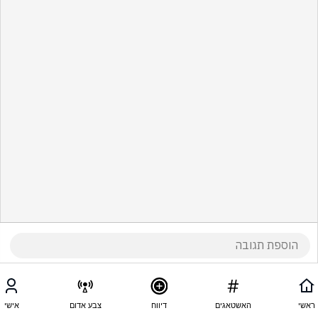
ראשי
האשטאגים
דיווח
צבע אדום
אישי