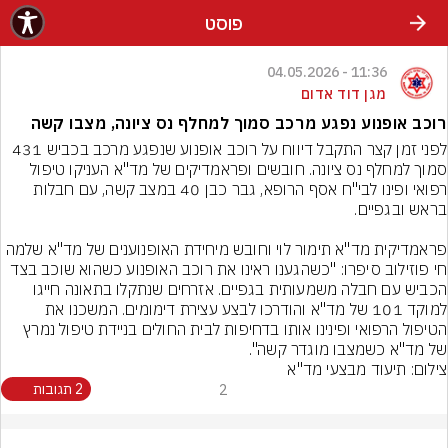
פוסט
11:36 - 04.05.2026
מגן דוד אדום
רוכב אופנוע נפגע מרכב סמוך למחלף נס ציונה, מצבו קשה
לפני זמן קצר התקבל דיווח על רוכב אופנוע שנפגע מרכב בכביש 431 
סמוך למחלף נס ציונה. חובשים ופראמדיקים של מד"א העניקו טיפול 
רפואי ופינו לבי"ח אסף הרופא, גבר כבן 40 במצב קשה, עם חבלות 
פראמדיקית מד"א תימור לוי וחובש מיחידת האופנוענים של מד"א שלמה 
חי פוזילוב סיפרו: "כשהגענו ראינו את רוכב האופנוע כשהוא שוכב בצד 
הכביש עם חבלה משמעותית בגפיים. אזרחים שנתקלו בתאונה חייגו 
למוקד 101 של מד"א והודרכו לבצע עצירת דימומים. המשכנו את 
הטיפול הרפואי ופינינו אותו בדחיפות לבית החולים בניידת טיפול נמרץ 
של מד"א כשמצבו מוגדר קשה".
צילום: תיעוד מבצעי מד"א
2
2 תגובות