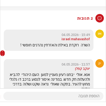
2 תגובות
15:49 - 04.05.2026
israel mahavashof
השרה  רוקדת באילת והאזרחין נהרגים חופשי !
11:57 - 04.05.2026
יעקב קפלן
אנא. אולי  יבחנו רעיון מעניין למען  העם היהודי  להביא 
ולהעלות חק חדש. במדינה איסור לנסוע ברכב דו גלגלי 
מחוץ להעיר. בתקוה שאולי  נראה שקט ושלוה בדרכי 
ארצנו 