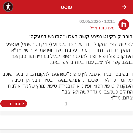
פוסט
12:11 - 02.06.2026
מערכת חמ״ל
רוכב קורקינט נפצע קשה בעכו: "התנגש במעקה"
לפני זמן קצר התקבל דיווח על רוכב גלגינוע (קורקינט חשמלי) שנפצע 
במהלך רכיבה ברחוב בן עמי בעכו. חובשים ופראמדיקים של מד"א 
העניקו טיפול רפואי ופינו למרכז הרפואי לגליל בנהרייה נער כבן 16 
חובש בכיר במד"א פבל לוין סיפר: "כשהגענו למקום הבחנו בנער שוכב 
על המדרכה לאחר שככה"נ התנגש במעקה בטיחות במהלך רכיבה. 
הענקנו לו טיפול רפואי ופינינו אותו בניידת טיפול נמרץ של מד"א לבית 
החולים כשמצבו מוגדר קשה ולא יציב."
צילום: מד"א
1
3 תגובות