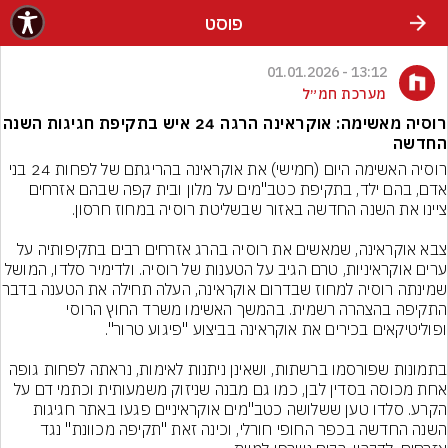
פוסט
13:12 - 01.01.2026
מערכת חמ״ל
רוסיה מאשימה: אוקראינה הרגה 24 איש בתקיפת חגיגות השנה
החדשה
רוסיה האשימה היום (חמישי) את אוקראינה בהריגתם של לפחות 24 בני 
אדם, בהם ילד, בתקיפת כטב"מים על מלון ובית קפה שבהם אזרחים 
צבא אוקראינה, שמאשים את רוסיה בהרג אזרחים רבים בתקיפותיה על 
ערים אוקראיניות, טרם הגיב על הטענות של רוסיה. ולדימיר סלדו, המושל 
שמינתה רוסיה למחוז שבדרום אוק
התקיפה בהצהרה רשמית. בהמשך האשימו משרד החוץ הרוסי 
בתמונות שפורסמו ברשתות, ושאינן ניתנות לאימות, נראתה לפחות גופה 
אחת מכוסה בסדין לבן, כמו גם מבנה שניזוק משמעותית וכתמי דם על 
הקרע. סלדו טען ששלושה כטב"מים אוקראיניים פגעו באתר חגיגות 
השנה החדשה בכפר החופי חורלי, וכינה זאת "תקיפה מכוונת" נגד 