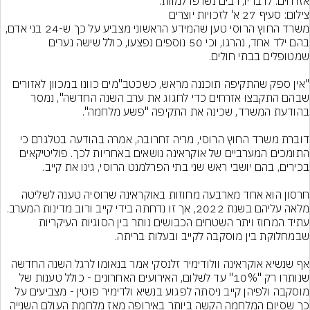
אזרחים. לדבריו, רבים נשרפו למוות.
צילום: סעיף 27 א' לזכויות יוצרים
משרד החוץ הרוסי טען שהמידע הראשוני מצביע על כך ש-24 בני אדם, 
בהם ילד אחד, נהרגו, וכי 50 נוספים נפצעו, כולל שישה נערים 
"אין ספק שהתקיפה תוכננה מראש, כשכטב"מים כוונו במכוון לאזורים 
שבהם התקבצו אזרחים כדי לחגוג את ערב השנה החדשה", נמסר 
דוברת משרד החוץ הרוסי, מריה זחרובה, אמרה בהודעה בטלגרם כי 
התומכים המערביים של אוקראינה נושאים באחריות לכך. פוליטיקאים 
חרסון הוא אחד מארבעה מחוזות באוקראינה שרוסיה טענה לשליטה 
מלאה עליהם בשנת 2022, אך זו נדחתה בידי קייב ורוב מדינות המערב. 
עתיד המחוז ויתר השטחים הכבושים נותר בין הסוגיות העיקריות 
אף שנשיא אוקראינה וולודימיר זלנסקי אמר בנאומו לרגל השנה החדשה 
שנותרו רק "10%" עד לשלום, האירועים האחרונים - כולל טענות של 
מוסקבה ולפיהן קייב ניסתה לפגוע בנשיא ולדימיר פוטין - מצביעים על 
כך שסיום המלחמה הקשה ביותר באירופה מאז מלחמת העולם השנייה 