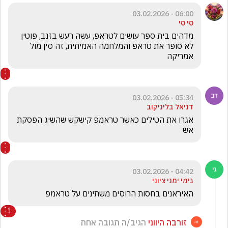
06:00 - 03.02.2026
סי סי
מדהים בית ספר עושים לטראפ, עשה רעש בזנב, פוטין 
לא סופר את טראפ והמלחמה האמיתית, זה סין מול 
אמריקה
05:34 - 03.02.2026
דניאל בליניקוב
אגרו את הטילים כאשר טראמפ קישקש שהשיג הפסקת 
אש 
04:42 - 03.02.2026
גימי ימני ציוני
האיראנים בחסות הרוסים משתינים על טראמפ 
1
זורבה היווני
הגיב/ה תגובה אחת