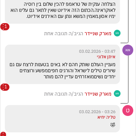
הצלחה ענקית של טראמפ להכין שלום בין רוסיה 
לאוקראינה.הכתום הזה אידיוט שאין לתאר גם עלינו הוא 
ימיו אסון.מאמין המשא ונתן עם האירנים אידיוט.
1
מארק שניידר
הגיב/ה תגובה אחת
03:47 - 03.02.2026
איתן אלוני
מעניין העולם שותק חהם לא באים בטענות לרצח עם גם 
שיורים טילים לישראל והורגים חפיםמפשע ורוצחים 
יחדים נשיםמואזרחים עדיין להם מותר 
1
מארק שניידר
הגיב/ה תגובה אחת
03:26 - 03.02.2026
טליה יחיא
🤣