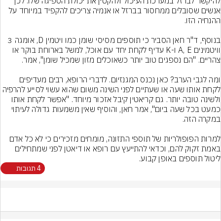
להיקשר לברזל במערכת העיכול ולהקטין את יכולת הספיגה שלו. לכן 
אנשים שסובלים ממחסור בברזל או אנמיה צריכים להקפיד במיוחד על 
בנוסף, ד"ר חאן הסביר כי תוספים מסיסי שומן כמו ויטמין D, אומגה 3 
וויטמינים A, E ו-K עדיף לקחת יחד עם אוכל, למשל בארוחת בוקר או 
ומה לגבי הערב? כאן נכנס המגנזיום. לדברי הרופא, רבים מעדיפים 
לקחת אותו שעה או שעתיים לפני השינה משום שהוא עשוי לסייע להרפיה 
ולשינה טובה יותר. גם קריאטין קיבל אזכור מיוחד. "אפשר לקחת אותו 
כמעט בכל שעה ביום", אמר חאן, והוסיף שאין משמעות גדולה לעיתוי 
למרות הפופולריות של תוספי התזונה, מומחים מזכירים כי לא כל אדם 
באמת זקוק להם, וכדאי להתייעץ עם רופא או דיאטן לפני שמתחילים 
ליטול תוספים באופן קבוע.
4 תגובות