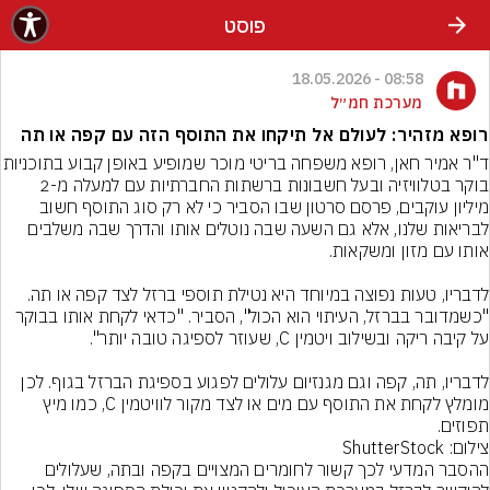
פוסט
08:58 - 18.05.2026
מערכת חמ״ל
רופא מזהיר: לעולם אל תיקחו את התוסף הזה עם קפה או תה
ד"ר אמיר חאן, רופא משפחה בריטי מוכר שמו
בוקר בטלוויזיה ובעל חשבונות ברשתות החברתיות עם למעלה מ-2 
מיליון עוקבים, פרסם סרטון שבו הסביר כי לא רק סוג התוסף חשוב 
לבריאות שלנו, אלא גם השעה שבה נוטלים אותו והדרך שבה משלבים 
לדבריו, טעות נפוצה במיוחד היא נטילת תוספי ברזל לצד קפה או תה. 
"כשמדובר בברזל, העיתוי הוא הכול", הסביר. "כדאי לקחת אותו בבוקר 
לדבריו, תה, קפה וגם מגנזיום עלולים לפגוע בספיגת הברזל בגוף. לכן 
מומלץ לקחת את התוסף עם מים או לצד מקור לוויטמין C, כמו מיץ 
תפוזים.
צילום: ShutterStock
ההסבר המדעי לכך קשור לחומרים המצויים בקפה ובתה, שעלולים 