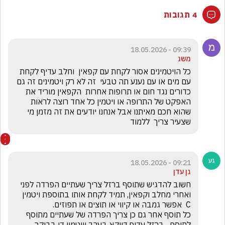
4 תגובות
09:39 - 18.05.2026
משנ
כל הויטמינים אסור לקחת עם קפאין  וחלב עדיף לקחת 
עם מים או עם נענע תה טבעי  זה לא רק ויטמינים זה גם 
כדורים נגד חום או תרופות אחרות  הקפאין מוריד את 
האפקט של התרופה או ויטמין כל אחד רוצה לראות 
שהוא חכם מאיתנו אבל אנחנו יודעים את זה מזמן מי 
שצעיר צריך  ללמוד 
09:21 - 18.05.2026
גן עדן
חשוב להדגיש שתוסף ברזל צריך שעתיים הפרדה לפני 
ואחרי מחלב וקפאין, תמיד לקחת אותו בתוספת ויטמין 
כל תוסף אחר גם כן צריך הפרדה של שעתיים מתוסף 
לתוסף... ברזל עדיף דווקא בערב וויטמין די בבוקר 