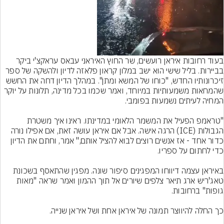
בעוד רחובות איראן רועשים, שר החוץ האיראני עבאס עראקצ'י ביקר 
בביירות. בליל שישי הוא ישב במלון קראון פלאזה לדיון ולהשקה של ספר 
זיכרונותיו החדש, "כוחו של המשא ומתן". במהלך הדיון דחה את החשש 
שהמחאות משמעותיות במיוחד, ואמר שכמו בכל מדינה, תלונות על יוקר 
"טראמפ הפעיל את המשמר הלאומי במדינתו. ראינו איך משטרת 
הגבולות (ICE) הרגה אישה. אבל אם איראן עושה זאת, אם אפילו נורה 
כדור אחד - אז אנשים רוצים לבוא להציל אותם," אמר, וחתם את הדיון 
באיראן עצמה דיווחו המפגינים סיפור שונה. מפגין שהתאסף בשכונת 
טאג'ריש ארג תיאר צלפים שיורים אל תוך ההמון ואמר שראה "מאות 