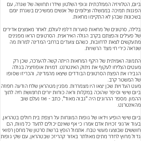
ביום, הטלוויזיה הממלכתית וגופי השלטון שידרו תחושה של שגרה, עם 
הפגנות תמיכה בממשלה וצילומים של אנשים ממשיכים בשגרת יומם 
בלילה, סרטונים של מחאות סוערות דלפו לעולם, לאחר מאמצים אדירים 
של פעילים והפצתם בקרב הגולה האיראנית. הסרטונים הראו מפגינים 
מתעקשים לצאת לרחובות, כשהם צועדים ברחבי המדינה למרות מה 
התמונה האמיתית של היקף המחאות הייתה קשה להערכה, שכן רק 
מעטים הצליחו לעקוף את ניתוק האינטרנט. דמויות אופוזיציה בגולה 
הגבירו את הפצת הסרטונים הבודדים שיצאו מהמדינה, והכריזו שסופו 
של המשטר קרב.
מעט העדויות שכן יצאו היו מצמררות. מפגין
ביום שישי וסיפר שהוכה במקלות וראה כוחות יורים תחמושת חיה לתוך 
ההמון. מספר ההרוגים היה "גבוה מאוד", כתב - ואז נעלם שוב 
ביום שישי הופיע וידאו של גופות המונחות על רצפת בית חולים בטהראן, 
בעוד ארגוני זכויות אדם אמרו כי אף שאינם יכולים לתעד כל מוות, הם 
חוששים שבוצעו מעשי טבח. אתמול הופץ ברשת סרטון של מחסן רפואי 
גדול מחוץ לחדר מתים מאולתר 