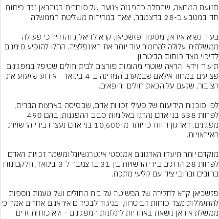
תנועת המחאה, שהחלה כהפגנה צנועה של סוחרים בטהראן נגד פיחות 
בעוד נשיא איראן, מסעוד פזשכיאן, קרא לדיאלוג והזהיר כי פעולה 
ממשלתית עלולה להחמיר עוד יותר את האינפלציה, החלו להופיע סימנים 
לדיכוי מצד כוחות הביטחון.
תיעוד וידאו הראה שוטרי מהומות פורצים לבית חולים שטיפל במפגינים 
פצועים במחוז אילאם שבמערב המדינה ב-4 בינואר - אירוע שזעזע את 
לפי סוכנות הידיעות של פעילי זכויות אדם, שבסיסה בארצות הברית, 
לפחות 538 בני אדם נהרגו באלימות סביב ההפגנות, בהם 490 
מפגינים. הארגון דיווח כי יותר מ-10,600 בני אדם נעצרו בידי הרשויות 
מוקדם יותר תיעדו הארגונים אמנסטי אינטרנשיונל ומשמר זכויות האדם 
לפחות 28 הרוגים בידי הרשויות בין 31 בדצמבר ל-3 בינואר, חלקם נורו 
פזשכיאן קרא לחקירה של הפשיטה על בית החולים ושל טענות נוספות 
להתעללות מצד כוחות הביטחון, ובניגוד לבכירים איראני