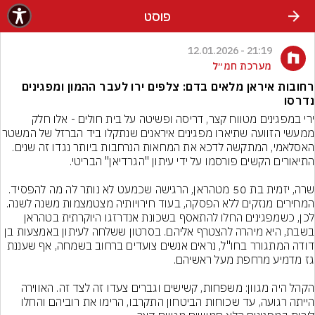
פוסט
21:19 - 12.01.2026
מערכת חמ״ל
רחובות איראן מלאים בדם: צלפים ירו לעבר ההמון ומפגינים
נדרסו
ירי במפגינים מטווח קצר, דריסה ופשיטה על בית חולים - אלו חלק 
ממעשי הזוועה שתיארו מפגינים איראנים שנתקלו
האסלאמי, המתקשה לדכא את המחאות הנרחבות ביותר נגדו זה שנים. 
שרה, יזמית בת 50 מטהראן, הרגישה שכמעט לא נותר לה מה להפסיד. 
המחירים מנזקים ללא הפסקה, בעוד חירויותיה מצטמצמות משנה לשנה. 
לכן, כשמפגינים החלו להתאסף בשכונת אנדרזגו היוקרתית בטהראן 
בשבת, היא מיהרה להצטרף אליהם. בסרטון ששלחה לעיתון באמצעות בן 
דודה המתגורר בחו"ל, נראים אנשים צועדים ברחוב בשמחה, אף שעננת 
הקהל היה מגוון: משפחות, קשישים וגברים צעדו זה לצד זה. האווירה 
הייתה רגועה, עד שכוחות הביטחון התקרבו, הרימו את רוביהם והחלו 