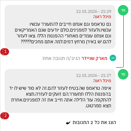
21:29 - 12.01.2026
מיכל רועה
גם טראמפ וגם אנחנו חייבים להתעורר עכשיו 
עכשיו.ולעזור למפגינים.כולם יודעים שגם האמריקאים 
וגם אנחנו עומדים מאחורי ההפגנות הללו .צאו לעזור 
להם.יש באירן מרחץ דמים.למה אתם מחכים?????
1
מארק שניידר
הגיב/ה תגובה אחת
21:27 - 12.01.2026
מיכל רועה
איפה טראמפ שהבטיח לעזור להם.זה לא סוד שיש לו יד 
בהפגנות הללו תתעורר.הם זועקים לעזרה.תצא 
להתקפה עוד הלילה אתה חייב את זה למפגינים.אחרת 
תצא סמרטוט.
2
הצג את כל
2
התגובות