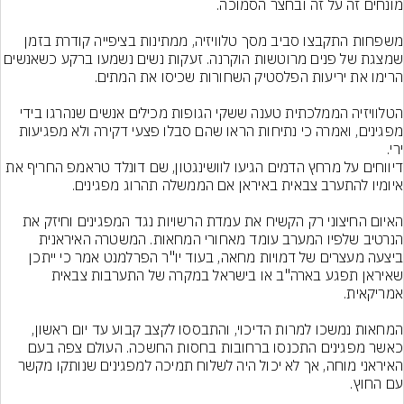
משפחות התקבצו סביב מסך טלוויזיה, ממתינות בציפייה קודרת בזמן 
שמצגת של פנים מרוטשות הוקרנה. זעקות נשים נשמעו ברקע כשאנשים 
הטלוויזיה הממלכתית טענה ששקי הגופות מכילים אנשים שנהרגו בידי 
מפגינים, ואמרה כי נתיחות הראו שהם סבלו פצעי דקירה ולא מפגיעות 
ירי.
דיווחים על מרחץ הדמים הגיעו לוושינגטון, שם דונלד טראמפ החריף את 
האיום החיצוני רק הקשיח את עמדת הרשויות נגד המפגינים וחיזק את 
הנרטיב שלפיו המערב עומד מאחורי המחאות. המשטרה האיראנית 
ביצעה מעצרים של דמויות מחאה, בעוד יו"ר הפרלמנט אמר כי ייתכן 
שאיראן תפגע בארה"ב או בישראל במקרה של התערבות צבאית 
המחאות נמשכו למרות הדיכוי, והתבססו לקצב קבוע עד יום ראשון, 
כאשר מפגינים התכנסו ברחובות בחסות החשכה. העולם צפה בעם 
האיראני מוחה, אך לא יכול היה לשלוח תמיכה למפגינים שנותקו מקשר 