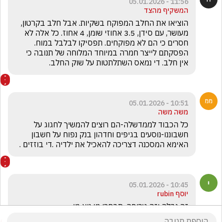
11:56 - 05.01.2026
המשקיף מהצד
הוציאו את החלב המפוקח בשקיות. אבל חלב בקרטון, 
מעושר, עם סידן, 3.5 אחוזי שומן, 4 אחוז. כל אלה לא 
חסרים כי הם לא מפוקחים. תפסיקו לבלבל במוח. 
הפסקתם לייצר חמרה במיוחד המלוחה של תנובה כי 
אין חלב. די נמאס השתלתטות על שוק החלב. 
10:51 - 05.01.2026
משה משה
כל הכבוד לממדשלה-הם רוצים להמשיך לחגוג על 
חשבוננו-נוסעים בגיפים וחדהון בנק נפוח על חשבון  
האימא המסכנה דצריכה להאכיל את ילדיה .די בוזזים .
10:45 - 05.01.2026
יוסף rubin
זה נבלה וזה טריפה. תבחרו מי נוא מי