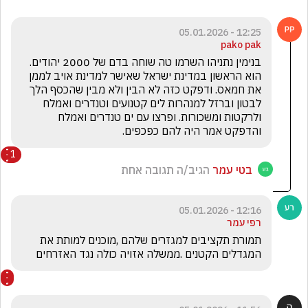
12:25 - 05.01.2026
pako pak
בנימין נתניהו השרמו טה שוחה בדם של 2000 יהודים. 
הוא הראשון במדינת ישראל שאישר למדינת אויב לממן 
את חמאס. ודפקט כזה לא הבין ולא מבין שהכסף הלך 
לבטון וברזל למנהרות לים קטנועים וטנדרים ואמלח 
ולרקטות ומשכורות. ופרצו עם ים טנדרים ואמלח 
והדפקט אמר היה להם כפכפים.
1
בטי עמר
הגיב/ה תגובה אחת
12:16 - 05.01.2026
רפי עמר
תמורת תקציבים למגזרים שלהם ,מוכנים למותת את 
המגדלים הקטנים .ממשלה אזויה כולה נגד האזרחים