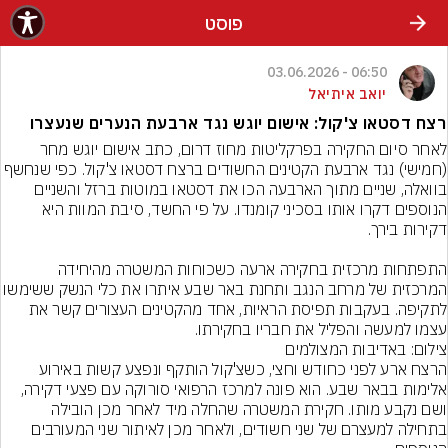
פוסט
06:50 - 03.06.2026
יואב איתיאל
רצח דסטאו צ'קול: אישום יוגש נגד ארבעת הנערים שנעצרו
לאחר סיום החקירה בפרקליטות מחוז דרום, כתב אישום יוגש מחר 
(חמישי) נגד ארבעת הקטינים החשודים ברצח דסטאו צ'קול. כפי ש
בוואלה, שניים מתוך הארבעה הכו את דסטאו במוטות ברזל והשניים 
הנוספים דקרו אותו בסכיני קומנדו. על פי החשד, סיבת המוות היא 
התפתחות מרכזית בחקירה ארעה כשכוחות המשטרה מהיחידה 
המרכזית של מרחב הנגב ותחנת באר שבע איתרו את כל
לתקיפה. בעקבות תפיסת הראיות, אחד מהקטינים העצורים קשר את 
עצמו למעשה והפליל את חבריו בחקירתו.
צילום: באדיבות המצולמים
הרצח ארע לפני כחודש וחצי, כשצ'קול הותקף ונפצע קשות באירוע 
אלימות בבאר שבע. הוא פונה למרכז הרפואי סורוקה עם פצעי דקירה, 
ושם נקבע מותו. חקירת המשטרה שהחלה מיד לאחר מכן הובילה 
בתחילה למעצרם של שני חשודים, ולאחר מכן לאיתור שני המעורבים 