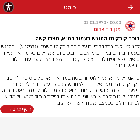
פוסט
00:00 - 01.01.1970
מגן דוד אדום
רוכב קורקינט התנגש בעמוד בת"א, מצבו קשה
לפני זמן קצר התקבל דיווח על רוכב קורקינט חשמלי (גל
בעמוד ברחוב בני דן בתל אביב. חובשים ופראמדיקים של מד"א העניקו 
טיפול רפואי ופינו לבי"ח איכילוב, גבר בן 26 במצב קשה עם חבלות 
פראמדיק מד"א עמרי לוטו וחובשת במד"א הראל שלום סיפרו: "רוכב 
הקורקינט היה מעורפל הכרה לאחר שהתנגש בעמוד במהלך רכיבה. 
ביצענו בדיקות רפואיות והבחנו שהוא סובל מחבלות קשות ברא
הענקנו לו טיפול רפואי ראשוני ופינינו אותו בניידת טיפול נמרץ של מד"א 
לבית החולים כשמצבו מוגדר קשה ולא יציב."
הוסף תגובה