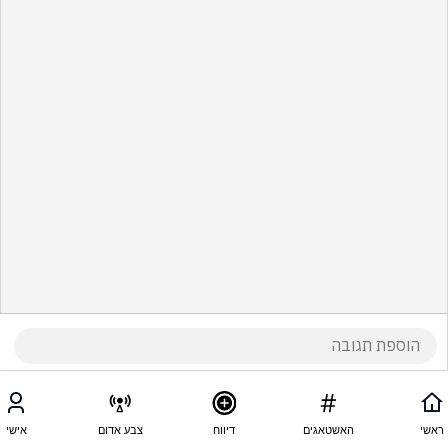
ראשי
האשטאגים
דיווח
צבע אדום
אישי