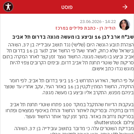
פוסט
14:22 - 23.06.2026
הודיה רן - כתבת פלילים במרכז
שב"ח ארב לבן 16 וביצע בו מעשה מגונה בדרום תל אביב
הצהרת תובע הוגשה היום (שלישי) נגד תושב עובידייה בן 37, השוהה 
בישראל שלא כחוק, לאחר שעל פי החשד ארב לנער בן 16 בדרום תל 
אביב וביצע בו מעשה מגונה. החשוד נעצר זמן קצר לאחר המקרה בתום 
סריקות של שוטרי תחנת תל אביב דרום, ובימים הקרובים צפוי להיות 
על פי החשד, האירוע התרחש ב-15 ביוני בדרום תל אביב. לפי חומר 
החקירה, החשוד המתין לקטין בן 16 באזור העיר, עקב אחריו עד שנוצר 
בעקבות הדיווח שהתקבל במוקד 100 פתחו שוטרי תחנת תל אביב 
דרום בחקירה ובסריקות לאיתור החשוד והחלו באיסוף ממצאים ופתחו 
בסריקות נרחבות באזור. בתוך זמן קצר אותר החשוד ונעצר.
צילום: shutterstock
מבדיקת השוטרים עלה כי מדובר בתושב עובידייה בן 37, השוהה 