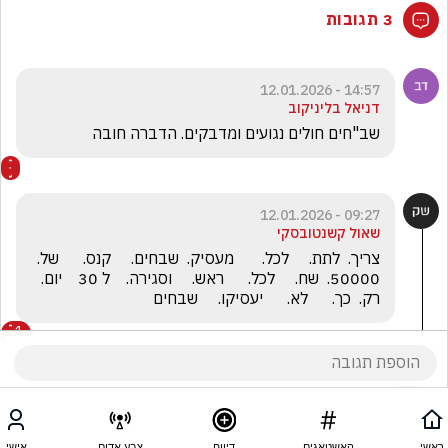
3 תגובות
14:57 - 12.01.2026
דניאל בליניקוב
שב"חים חולים נגועים ומדבקים. הדברה חובה 
09:27 - 12.01.2026
שאול קשנטובסקי
צריך.  לתת.     לכל.       מעסיק.  שבחים.     קנס.      של.  
50000.  שח.     לכל.      ראש.     וסגירה.    ל 30    יום.    
רק.  כך.      לא.      יעסיקו.     שבחים
1
מארק שניידר
הגיב/ה תגובה אחת
ראשי
האשטאגים
דיווח
צבע אדום
אישי