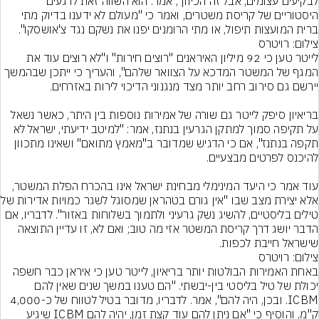
לבקיעים עצומים, אבל זה הכיוון", אמר. הוא השווה זאת לרגעים 
היסטוריים של קריסת משטרים, ואמר כי "מעולם לא ידענו בדיוק מתי 
ברית המועצות תיפול, או מתי הרומנים יפנו את נשקם נגד צ'אושסקו".
צילום: רויטרס
לייטר טען כי 92 מיליון האיראנים "רוצים חירות" ו"לא רוצים עוד את 
המגף של המשטר המדכא על הצוואר שלהם", והעריך כי ייתכן שבהמשך 
בריאיון סיפק לייטר גם שורה של אמירות נוספות בין היתר, כאשר נשאל 
על תקיפה סמוך למתקן הגרעין בנתנז, אמר: "למיטב ידיעתי, ישראל לא 
תקפה בנתנז", אם כי הדגיש שמדובר ב"מאמץ מתואם" ושאינו מתכוון 
עוד אמר כי היעד המינימלי מבחינת ישראל אינו בהכרח הפלת המשטר, 
אלא יצירת מצב שבו "אין
טילים בליסטיים, להשיג נשק גרעיני ולתמוך בשלוחות באזור". לדבריו, אם 
הדבר יושג דרך קריסת המשטר אזי מה טוב; ואם לא, זו עדיין התוצאה 
שישראל חייבת לכפות.
צילום: רויטרס
באחת האמירות הבולטות יותר בריאיון, לייטר טען כי איראן כבר חשפה 
יכולת של טיל בליסטי בין-יבשתי. "הם טענו במשך שנים שאין להם 
ICBM. ובכן, היה להם", אמר. לדבריו, מדובר בטיל לטווח של כ-4,000 
ק"מ, והוסיף כי "אם ניתן להם עוד קצת זמן, יהיה להם ICBM שיגיע 