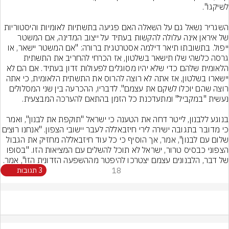
השגריר נשאל גם על השאלה האם פגיעה בתשתיות לאומיות והיסטוריות 
של איראן אינה עלולה להקשות בעתיד על ייצוב המדינה, אם המשטר 
ייפול. בתשובתו תיאר דילמה אסטרטגית ברורה: "אם המשטר יישאר, או 
גרסה כלשהי שלו תישאר בשלטון, אז הכרחי להחריב את התשתית 
הלאומית שלהם כדי שלא יהיו מסוגלים לפעולות זדון בעתיד. אם הם לא 
יישארו בשלטון, אז אתה לא רוצה להרוס את התשתית הלאומית, כי אתה 
רוצה שהם יוכלו לשקם את עצמם". לדבריו, ההכרעה בין שני המסלולים 
בנוגע ללבנון, לייטר דחה את הטענה כי ישראל "תוקפת את לבנון", ואמר 
כי מדובר בתגובה ישירה לירי חיזבאללה לעבר יישובי הצפון. "אנח
שלום עם לבנון", אמר, אך הוסיף כי כל עוד חיזבאללה מחזיק את הגבול 
הצפוני כבסיס טרור, ישראל לא תוכל להשלים עם המציאות הזו. "בסופו 
של דבר, הלבנונים עצמם יצטרכו להיפטר מההשפעה הזדונית הזו", אמר.
18
3 תגובות