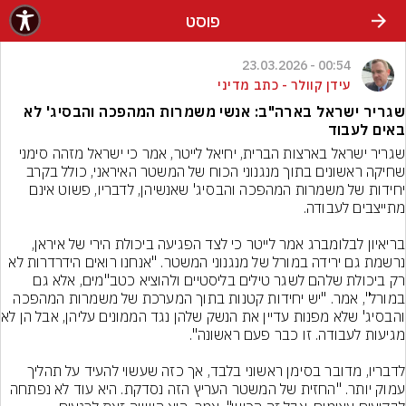
פוסט
00:54 - 23.03.2026
עידן קוולר - כתב מדיני
שגריר ישראל בארה"ב: אנשי משמרות המהפכה והבסיג' לא
באים לעבוד
שגריר ישראל בארצות הברית, יחיאל לייטר, אמר כי ישראל מזהה סימני 
שחיקה ראשונים בתוך מנגנוני הכוח של המשטר האיראני, כולל בקרב 
יחידות של משמרות המהפכה והבסיג' שאנשיהן, לדבריו, פשוט אינם 
בריאיון לבלומברג אמר לייטר כי לצד הפגיעה ביכולת הירי של איראן, 
נרשמת גם ירידה במורל של מנגנוני המשטר. "אנחנו רואים הידרדרות לא 
רק ביכולת שלהם לשגר טילים בליסטיים ולהוציא כטב"מים, אלא גם 
במורל", אמר. "יש יחידות קטנות בתוך המערכת של משמרות המהפכה 
והבסיג' שלא מפנו
לדבריו, מדובר בסימן ראשוני בלבד, אך כזה שעשוי להעיד על תהליך 
עמוק יותר. "החזית של המשטר העריץ הזה נסדקת. היא עוד לא נפתחה 