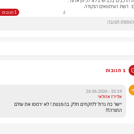
רכבים בכביש 471 לכיוון אלעד.
ם:  רשת העיתונאים הנקודה
4
1 תגובות
1 תגובות
15:19 - 24.06.2026
אלירז אזולאי
יישר כח גדול ללוקחים חלק בהפגנות ! לא ירמסו את עולם 
התורה!!!