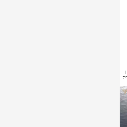
בימים הקרובים, צה״ל יגביר את קצב התקיפות באופן ממוקד, על בסיס מודיעין 
מדויק, במטרה לפגוע בתשתיות הטרור של חמאס, לשבש את מוכנותו המבצעית 