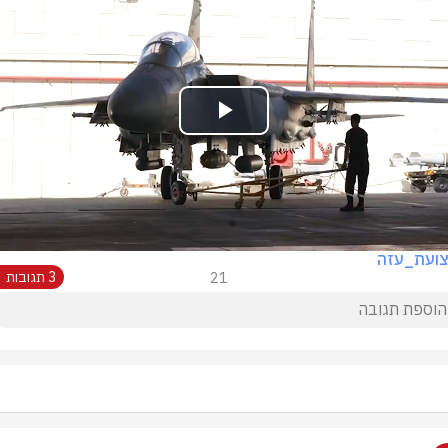
Play
Video
צועת_עזה
21
3 תגובות