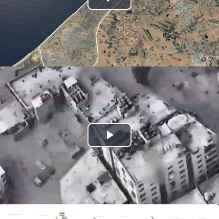
Play
Video
Play
Video