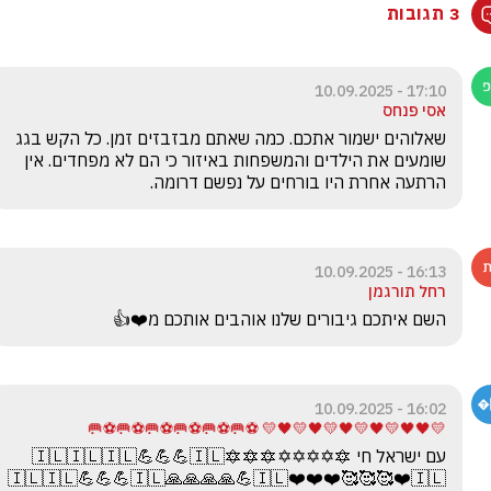
3 תגובות
17:10 - 10.09.2025
אסי פנחס
שאלוהים ישמור אתכם. כמה שאתם מבזבזים זמן. כל הקש בגג 
שומעים את הילדים והמשפחות באיזור כי הם לא מפחדים. אין 
הרתעה אחרת היו בורחים על נפשם דרומה. 
16:13 - 10.09.2025
רחל תורגמן
השם איתכם גיבורים שלנו אוהבים אותכם מ❤️👍
16:02 - 10.09.2025
💛🖤🖤💛🖤💛🖤💛🖤💛🖤💛 ⚽🥅⚽🥅⚽🥅⚽🥅⚽🥅⚽🥅
עם ישראל חי 🔯✡️✡️✡️✡️🔯🔯🔯🇮🇱🇮🇱🇮🇱💪💪💪🇮🇱
🇮🇱🇮🇱💪💪💪🇮🇱🙏🙏🙏🙏💪🇮🇱❤️❤️❤️🥰🥰🥰❤️🇮🇱