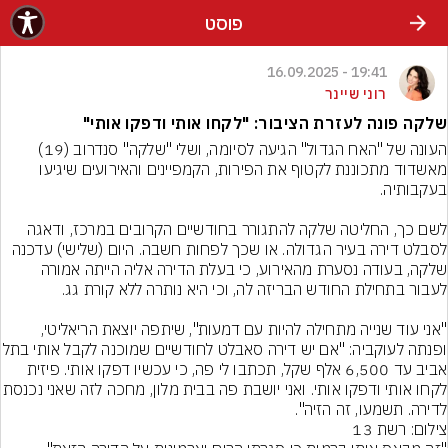
פוסט
19:41 - 16.09.2025
רוני שיינר
שלקה פונה לעזרת הציבור: "לקחו אותי ודפקו אותי"
העונה של "האח הגדול" הגיעה לסיומה, ושלי "שלקה" סנדרוב (19) 
מאשדוד מתכוננת לקטוף את הפירות, הקמפיינים והאירועים שיגיעו 
לשם כך, החליטה שלקה להתגורר בחודשיים הקרובים במרכז, ודאגה 
לסבלט דירה בעיר הגדולה. או שכך לפחות חשבה. היום (שלישי) עדכנה 
שלקה, בעודה נסערת מהאירוע, כי בעלת הדירה אליה הייתה אמורה 
"אני עוד שנייה מתחילה להיות עם דמעות", שיתפה יוצאת הריאליטי, 
ופנתה לעוקביה: "אם יש דירה סאבלט לחודשי
אביב עד 6,500 אלף שקל, תכתבו לי פה, כי עכשיו דפקו אותי. פיזית 
לקחו אותי ודפקו אותי. ואני יושבת פה בבית מלון
לדירה. תשמעו, זה הזיה".
צילום: רשת 13