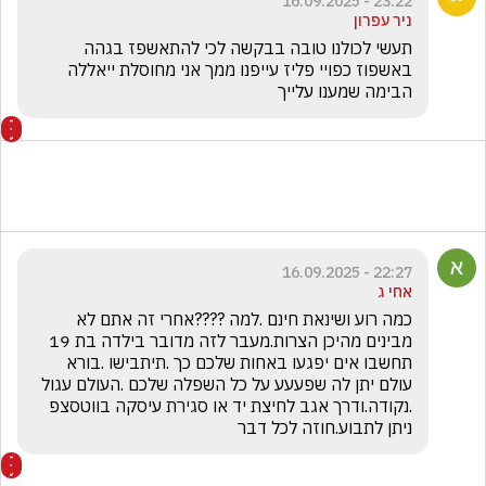
23:22 - 16.09.2025
ניר עפרון
תעשי לכולנו טובה בבקשה לכי להתאשפז בגהה 
באשפוז כפויי פליז עייפנו ממך אני מחוסלת ייאללה 
הבימה שמענו עלייך 
22:27 - 16.09.2025
אחי ג
כמה רוע ושינאת חינם .למה ????אחרי זה אתם לא 
מבינים מהיכן הצרות.מעבר לזה מדובר בילדה בת 19 
תחשבו אים יפגעו באחות שלכם כך .תיתבישו .בורא 
עולם יתן לה שפעעע על כל השפלה שלכם .העולם עגול 
.נקודה.ודרך אגב לחיצת יד או סגירת עיסקה בווטסצפ 
ניתן לתבוע.חוזה לכל דבר