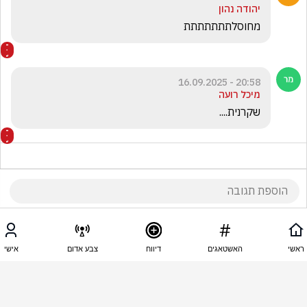
יהודה נהון
מחוסלתתתתתתת
20:58 - 16.09.2025
מיכל רועה
שקרנית....
20:47 - 16.09.2025
H A
ראשי
האשטאגים
דיווח
צבע אדום
אישי
למה נוצנים במה לחולת נפש הזאת ?! תתמקדו 
בלוחמים בחטופים בפצועים החולת נפש הזאת העצק 
הדבק של דיירת לשעבר האח הגדול עם אותו מראה 
ואותו קול ואותה מחלת נפש !!!