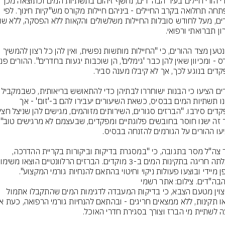
לדברי הורי חיילים בעיר הבה"דים, נחשף זיהום
התפתחה תחלואה בקרב החיילים - ביניהם חיילות מקורס מש"קיות חינוך. לפי 
עוד נטען מצד ההורים, כי "החיילות מותשות נפשית, ואין להן כל רצון להמשיך 
ההורים הציעו כי הבנות ישוחררו לבתיהן כדי ל
יתוקנו תשתיות המים בבסיס, כשאת השיעורים יעבירו להם ב-'זום' - אך 
דובר צה"ל מסר בתגובה, כי "במסגרת בדיקות וביקורות בקריית ההדרכה, 
ן מיידי ובוצעו פעולות ניקוי וחיטוי בהתאם להנחיות גורמי המקצוע".
הבה"דים. צילום: אתר רשמי
עוד צוין מטעם הצבא, כי בדיקות המעבדה לדגימות המים שהתקבלו אתמול 