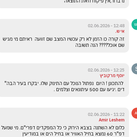
נו ברור,אין פיקוח וזאת התוצאה
12:48 - 02.06.2026
אי ש.
זה קורה כו הזמן לא רק עכשיו המצב שם זוועה  ראיתם מי מגיש 
שם אוכל???? הנה תשובה
12:25 - 02.06.2026
יוסף מרקוביץ
 להתכונן ! היום  נפתול הנוכל עם התינוק שלו. יבקרו בעיר הבה" 
דים .יגיעו עם 500 עיתונאים וצלמים .
11:22 - 02.06.2026
Amir Leshem
כלום לא השתנה בצבא הירוק כי כל המפקדים דפרי"ם. מי שמעל 
דפ"ר 60 נמצא בחיל האוויר או בחיל הים או במודיעין