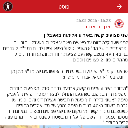
פוסט
16:28 - 26.05.2026
מגן דוד אדום
שני פצועים קשה באירוע אלימות באעבלין
לפני שעה קלה דווח על פצועים מאירוע אלימות באעבלין. חובשים 
ופראמדיקים של מד"א העניקו טיפול רפואי ופינו לבי"ח רמב"ם 2 גברים 
בני 42 ו-49 במצב קשה עם פציעות חודרות, ונפגע חרדה נוסף. 
פראמדיק מד"א ישי לוי, חובש מיחידת האופונעים של מד"א מתן מן 
"מדובר באירוע אלימות קשה, ארבעה גברים סבלו מפציעות חודרות 
ומשמעותיות בגופם. כשהגענו התחלנו לבצע הערכה רפואית ולהעניק 
טיפול ראשוני בזירה. תוך פעולות חבישה ועצירת דימומים, פינינו שני 
גברים בשנות ה-40 בניידות טיפול נמרץ של מד"א לבית החולים 
כשמצבם מוגדר קשה. מהמקום פונו שני פצועים נוספים. במקום היו 
מספר נפגעי חרדה שטופלו על ידינו בשטח, כשבסיום אחד מהם פונה 
לבית החולים."