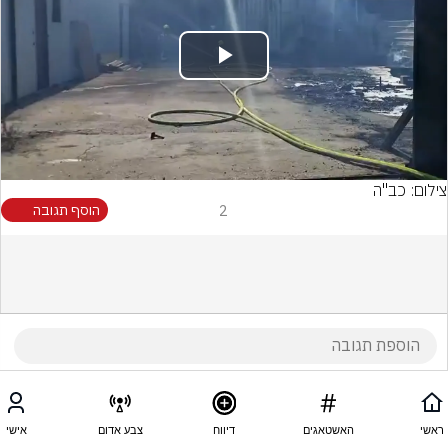
Play
Video
צילום: כב"ה
2
הוסף תגובה
ראשי
האשטאגים
דיווח
צבע אדום
אישי