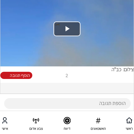
Play
Video
צילום: כב"ה
2
הוסף תגובה
ראשי
האשטאגים
דיווח
צבע אדום
אישי