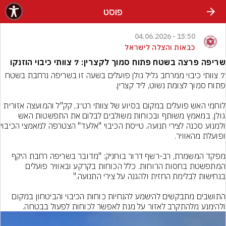
פוסט
15:50 - 04.06.2026
כבאות והצלה לישראל
שריפה פרצה בשטח פתוח סמוך לקצרין: 7 צוותי כיבוי הוזנקו
​7 צוותי כיבוי ממרחב גליל גולן פועלים בשעה זו בשריפה נרחבת בשטח 
לוחמי האש פועלים במקום בסיוע של צוותי רט״ג, קק"ל והמועצה אזורית 
גולן, במאמץ משותף ובכוחות משולבים לבלום את התפשטות האש 
ולמנוע סכנה לציר
​מפקד המשמרת, רב-רשף דרור בוחניק: "מדובר בשריפה רחבת היקף 
המתפשטת בחסות הרוחות. כלל הכוחות בקרקע ובאוויר פועלים 
​התושבים מתבקשים להישמע להנחיות כוחות הכיבוי והביטחון במקום 
ולהימנע מלהתקרב לאזור על מנת לאפשר לכוחות לפעול בבטחה.