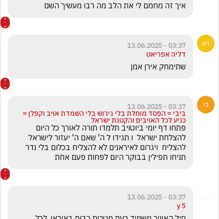
איך זה מחמם לי את הלב מה רבו מעשיך השם
03:37 - 13.06.2025
דליה אפריאט
שתימחק אירן אמן
03:37 - 13.06.2025
ביבי = הפסד מוחלת בלי גירוש בלי השמדת אויב וקפלן =
כניע לכל האויבים והקטנת ישראל
פתחו דף יומי ביוטויב תלמדו תורה לאורך כל היום 
להצלחת ישראל  ו תגידו ל ה' שאם ה' יעזור לישראל 
להצליח  ויגרום לאיראנים לא להצליח בכלום בלי נדר 
תניחו תפילין בבוקר היום לפחות פעם אחת
03:37 - 13.06.2025
5 y
חיל האוויר משמיד כעת מטרות רבות באיראן. לכל 