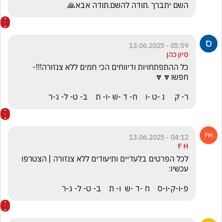
השם יתברך .תודה להשם.תודה אבא🙏
05:59 - 13.06.2025
סיון כהן
כל ההתפתחויות ודיווחים הכי חמים ללא צנזורה!!!- 
ר- ק     נ -ט -ו    ח- ד -ש -ו- ת    ב- ט- ל- ג-ר
04:12 - 13.06.2025
F H
לכל הפרטים בלעדיים ותיעודים ללא צנזורה | הצטרפו 
פ-ו-ק-ו-ס    ח -ד -ש  ו- ת    ב- ט- ל- ג-ר