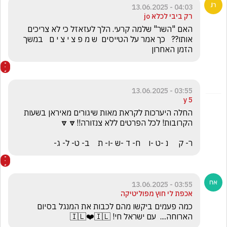
04:03 - 13.06.2025
רק ביבי לכלא jo
האם "השר" שלמה קרעי. הלך לעזאזל כי לא צריכים 
אותו??   כך אמר על הטייסים  ש מ פ צ י צ י ם   במשך 
הזמן האחרון
03:55 - 13.06.2025
5 y
החלה היערכות לקראת מאות שיגורים מאיראן בשעות 
ר- ק     נ -ט -ו    ח- ד -ש -ו- ת    ב- ט- ל- ג-
03:55 - 13.06.2025
אכפת לי חוץ מפוליטיקה
כמה פעמים ביקשו מהם לכבות את המנגל בסיום 
הארוחה....  עם ישראל חי! 🇮🇱❤️🇮🇱