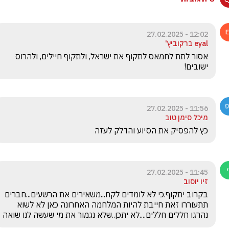
12:02 - 27.02.2025
eyal ברקוביץ'
אסור לתת לחמאס לתקוף את ישראל, ולתקוף חיילים, ולהרוס 
ישובים!
11:56 - 27.02.2025
מיכל סימן טוב
כץ להפסיק את הסיוע והדלק לעזה
11:45 - 27.02.2025
זיו יוסוב
בקרוב יתקוף.כי לא לומדים לקח...משאירים את הרשעים...חברים 
תתעוררו זאת חייבת להיות המלחמה האחרונה כאן לא לשוא 
נהרגו חללים חללים....לא יתכן..שלא נגמור את מי שעשה לנו שואה