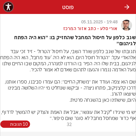
פוסט
19:48 - 05.11.2025
אורי סלע - כתב אזור המרכז
שגב כלפון על חיסול המחבל שהחזיק בו: ״הוא היה הפתח
לגיהנום״
תגובתו של שגב כלפון שורד השבי, על חיסול ׳הטרול׳ - זיד זכי עבד 
אלהאדי עקל: ״הטר
לגיהנום, בבית שלו היה הפיר בו הורדנו למנהרה, המקום שבו החיים שלנו 
שם הוא צפה ועודד את ״משחק החיים״: הם עמדו סביבנו, ספרו אותנו, 
דרכו קלצ׳ניקוב, פתחו ניצרה - וביקשו שנחליט מי יהיו השלושה מבינינו 
יש מי שיגידו "קיבל את עונשו״, אבל את האמת והצדק יש להמשיך לרדוף, 
אף כדור שמחסל מחבל לא סוגר שום סיפור.״
32
10 תגובות