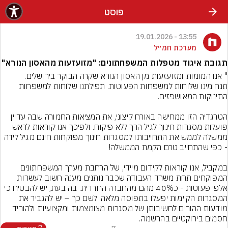
פוסט
13:55 - 19.01.2026
מערכת חמ״ל
תגובת איגוד מטפלות המשפחתונים: "מזועזעות מהאסון הנורא"
" אנו המומות ומזועזעות מן האסון הנורא שקרה הבוקר בירושלים. 
תנחומינו שלוחות למשפחות הפעוטות. תפילתנו שלוחות למשפחות 
הטרגדיה הזו ממחישה באורח קיצוני, את המציאות החמורה שבה עדיין 
פועלות מסגרות חינוך לגיל הרך ללא פיקוח. ולפיכך אנו קוראות לראש 
ממשלה לממש את התחייבותו למסגרות חינוך מפוקחות חינם מגיל לידה 
במקביל, אנו קוראות לקידום מיידי, של הרחבת מערך המשפחתונים 
המפוקחים תחת משרד העבודה שכבר נותנים מענה חשוב לעשרות 
אלפי פעוטות - כ40% מהם מהחברה החרדית. בה בעת, יש להבטיח כי 
המסגרות הקיימות יפעלו בתפוסה מלאה. לשם כך – יש להגביר את 
מודעות ההורים לחשיבותן של מסגרות מצומצמות ומקצועיות ולהוריד 
חסמים בירוקטיים בהרשמה.