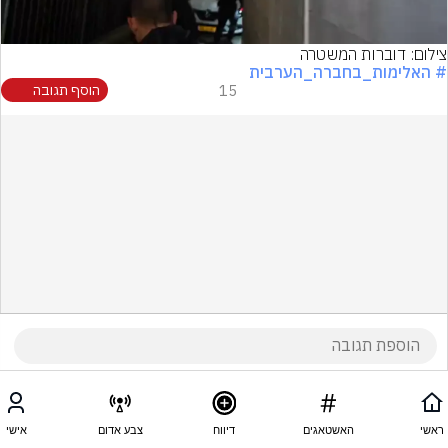
צילום: דוברות המשטרה
# האלימות_בחברה_הערבית
15
הוסף תגובה
ראשי
האשטאגים
דיווח
צבע אדום
אישי