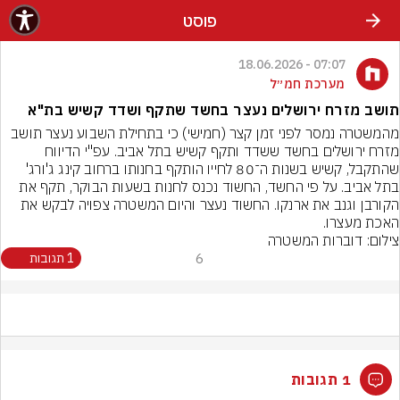
פוסט
07:07 - 18.06.2026
מערכת חמ״ל
תושב מזרח ירושלים נעצר בחשד שתקף ושדד קשיש בת"א
מהמשטרה נמסר לפני זמן קצר (חמישי) כי בתחילת השבוע נעצר תושב 
מזרח ירושלים בחשד ששדד ותקף קשיש בתל אביב. עפ"י הדיווח 
שהתקבל, קשיש בשנות ה־80 לחייו הותקף בחנותו ברחוב קינג ג'ורג' 
בתל אביב. על פי החשד, החשוד נכנס לחנות בשעות הבוקר, תקף את 
הקורבן וגנב את ארנקו. החשוד נעצר והיום המשטרה צפויה לבקש את 
האכת מעצרו.
צילום: דוברות המשטרה
6
1 תגובות
1 תגובות