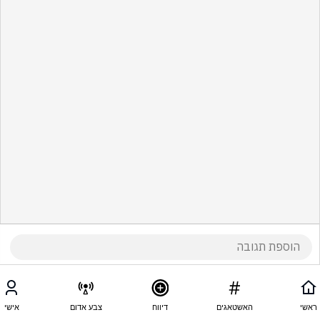
ראשי
האשטאגים
דיווח
צבע אדום
אישי