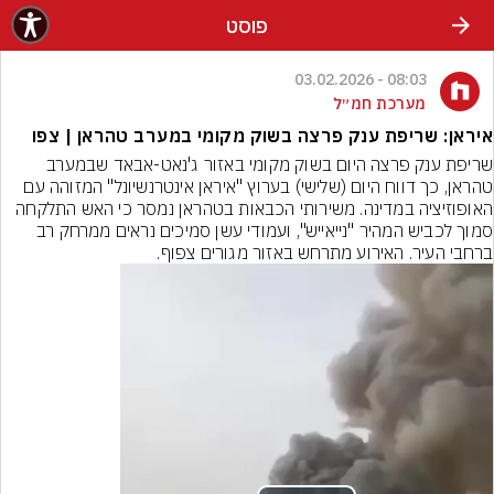
פוסט
08:03 - 03.02.2026
מערכת חמ״ל
איראן: שריפת ענק פרצה בשוק מקומי במערב טהראן | צפו
שריפת ענק פרצה היום בשוק מקומי באזור ג'נאט-אבאד שבמערב 
טהראן, כך דווח היום (שלישי) בערוץ "איראן אינטרנשיונל" המזוהה עם 
האופוזיציה במדינה. משירותי הכבאות בטהראן נמסר כי האש התלקחה 
סמוך לכביש המהיר "נייאייש", ועמודי עשן סמיכים נראים ממרחק רב 
ברחבי העיר. האירוע מתרחש באזור מגורים צפוף.