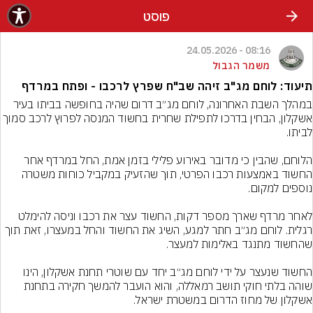
פוסט
08:16 - 24.05.2026
משמר הגבול
תיעוד: לוחם מג"ב זיהה שב"ח שפרץ לרכבו - ופתח במרדף
במהלך השבת האחרונה, לוחם מג״ב דרום שהיה בחופשה בביתו בעיר 
אשקלון, הבחין בדרכו לתפילת שחרית בחשוד המנסה לפרוץ לרכב סמ
הלוחם, שהבין כי מדובר באירוע פלילי בזמן אמת, החל במרדף אחר 
החשוד באמצעות רכבו הפרטי, תוך שהזעיק במקביל כוחות משטרה 
לאחר מרדף שארך מספר דקות, החשוד עצר את רכבו וניסה להימלט 
רגלית. לוחם מג״ב חתר למגע, השיג את החשוד והחל במעצרו, זאת תוך 
החשוד שנעצר על ידי לוחם מג״ב יחד עם שוטרי תחנת אשקלון, הינו 
שוהה בלתי חוקי תושב רמאללה, והוא הועבר להמשך חקירה בתחנת 