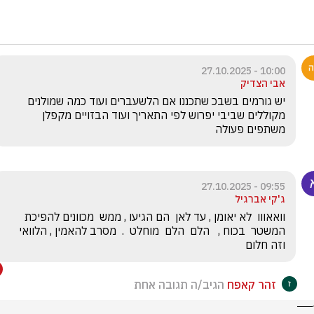
10:00 - 27.10.2025
אבי הצדיק
יש גורמים בשבכ שתכננו אם הלשעברים ועוד כמה שמולנים 
מקוללים שביבי יפרוש לפי התאריך ועוד הבזויים מקפלן 
משתפים פעולה 
09:55 - 27.10.2025
ג'קי אברגיל
וואאווו  לא יאומן , עד לאן  הם הגיעו , ממש  מכוונים להפיכת 
המשטר  בכוח ,   הלם  הלם  מוחלט  .  מסרב להאמין , הלוואי 
וזה חלום 
זהר קאפח
הגיב/ה תגובה אחת