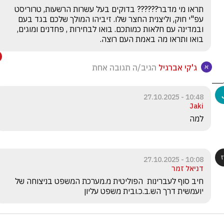
תראו מי מדבר?????? בדוקים בעל עשרות הרשעות, טרוריסט 
עפ"י חוק, וליצנית החצר שלו. זיביהו המולך שלכם בגד בעם 
ובמדינה עם חלאות כמותכם. בואו לבחירות , פחדנים ומוגים, 
בואו ותראו מה באמת העם רוצה. 
ג'קי אברגיל
הגיב/ה תגובה אחת
10:48 - 27.10.2025
Jaki
למה
10:08 - 27.10.2025
דניאל זמר
חיב סוף לעברינות  הפוליטית מ.מערכת המשפט בניצוחה של 
יועמשית דרך הש.ב.כ.ובית משפט עליון