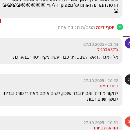
הרסת המדינה ואותנו על מצפונך הלקויי 😡😡😡😡😡🤮🤮🤮🤮
🤮
יוסף דינה
הגיב/ה תגובה אחת
11:44 - 27.10.2025
ג'קי אברגיל
אל דאגה , ראש השבכ זיני כבר יעשה ניקיון יסודי במערכת 
10:52 - 27.10.2025
ביחד ננצח
לחקור מידית! ואם יתברר שנכון, לשים אותם מאחורי סורג ובריח 
למשך שנים רבות
10:51 - 27.10.2025
מודאגת ביותר