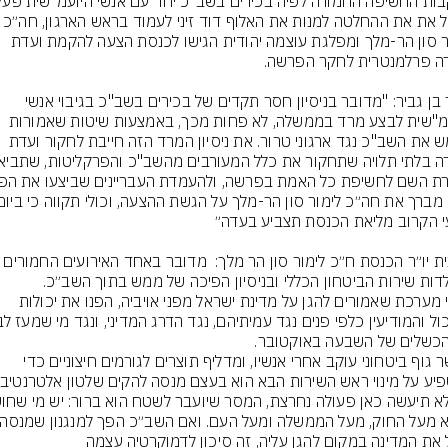
לסכל את את ההחלטה למנות את האלוף דוד זיני לעמוד
לימור סון הר-מלך ומפלגת עוצמה יהודית הגישו לכנסת הצעה להקמת ועדת 
השר בן גביר: "מדובר בניסיון חסר תקדים של בכירים בשב"כ בגיבוי אנשי 
היועמ"שית לבצע מרד בממשלה, לא פחות מכך, באמצעות שיטות שאמורות 
לשמש את השב"כ נגד ארגוני טרור. את ניסיון המרד הזה חייבת לחקור ועדת 
 סגנית יו״ר הכנסת ח״כ לימור סון הר מלך:  מדובר באחד האיר
אנשי מערכת שאמורים להגן על מדינת ישראל מפני אויביה, הפנו את יכולות 
כאשר גוף ביטחוני עוקב אחרי אנשיו, ומדליף תוצרים לגורמים חיצוניים כדי 
 את המדינה במקום להגן עליה, זה סיכון לדמוקרטיה עצמה