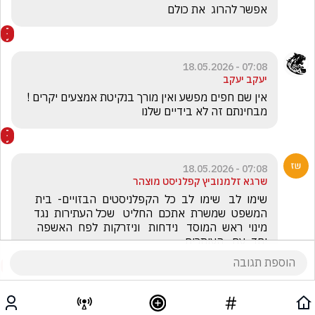
אפשר להרוג  את כולם
07:08 - 18.05.2026
יעקב יעקב
אין שם חפים מפשע ואין מורך בנקיטת אמצעים יקרים ! 
מבחינתם זה לא בידיים שלנו 
07:08 - 18.05.2026
שרגא זלמנוביץ קפלניסט מוצהר
שימו  לב   שימו  לב  כל  הקפלניסטים  הבזויים-  בית  
המשפט  שמשרת  אתכם  החליט   שכל העתירות  נגד  
מינוי  ראש  המוסד   נידחות   וניזרקות  לפח  האשפה  
יחד  עם   העותרים 