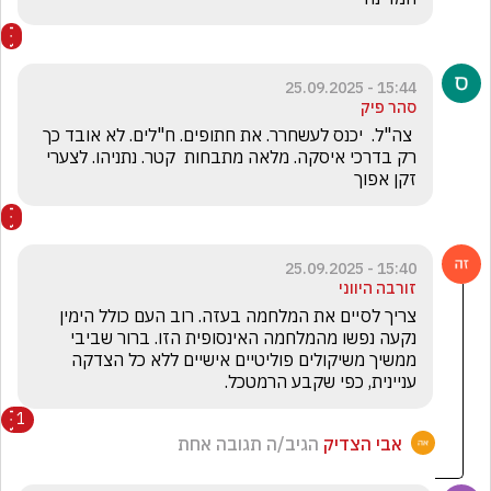
15:44 - 25.09.2025
סהר פיק
 צה"ל.  יכנס לעשחרר. את חתופים. ח"לים. לא אובד כך 
רק בדרכי איסקה. מלאה מתבחות  קטר. נתניהו. לצערי 
זקן אפוך
15:40 - 25.09.2025
זורבה היווני
צריך לסיים את המלחמה בעזה. רוב העם כולל הימין 
נקעה נפשו מהמלחמה האינסופית הזו. ברור שביבי 
ממשיך משיקולים פוליטיים אישיים ללא כל הצדקה 
עניינית, כפי שקבע הרמטכל.
1
אבי הצדיק
הגיב/ה תגובה אחת