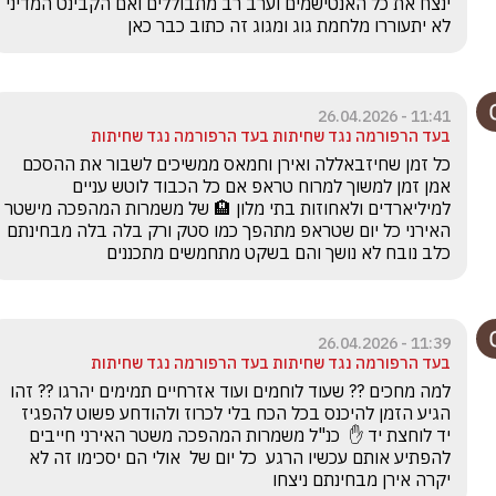
ינצח את כל האנטישמים וערב רב מתבוללי
לא יתעוררו מלחמת גוג ומגוג זה כתוב כבר כאן 
11:41 - 26.04.2026
בעד הרפורמה נגד שחיתות בעד הרפורמה נגד שחיתות
כל זמן שחיזבאללה ואירן וחמאס ממשיכים לשבור את ההסכם 
אמן זמן למשוך למרוח טראפ אם כל הכבוד לוטש עניים 
למיליארדים ולאחוזות בתי מלון 🏨 של משמרות המהפכה מישטר 
האירני כל יום שטראפ מתהפך כמו סטק ורק בלה בלה מבחינתם 
כלב נובח לא נושך והם בשקט מתחמשים מתכננים 
11:39 - 26.04.2026
בעד הרפורמה נגד שחיתות בעד הרפורמה נגד שחיתות
למה מחכים ?? שעוד לוחמים ועוד אזרחיים תמימים יהרגו ?? זהו 
הגיע הזמן להיכנס בכל הכח בלי לכרוז ולהודחע פשוט להפגיז 
יד לוחצת יד ✋  כנ"ל משמרות המהפכה משטר האירני חייבים 
להפתיע אותם עכשיו הרגע  כל יום של  אולי הם יסכימו זה לא 
יקרה אירן מבחינתם ניצחו 