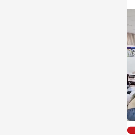
ילדים בבית ספר בקריית שמונה התגוננו הבוקר (רביעי) בשל האזעקה שנשמעה 